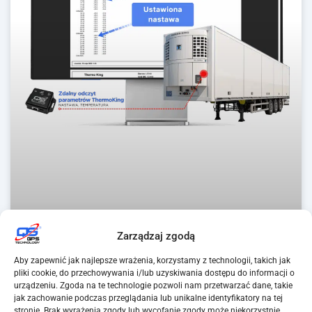
Zarządzaj zgodą
Aby zapewnić jak najlepsze wrażenia, korzystamy z technologii, takich jak
pliki cookie, do przechowywania i/lub uzyskiwania dostępu do informacji o
urządzeniu. Zgoda na te technologie pozwoli nam przetwarzać dane, takie
jak zachowanie podczas przeglądania lub unikalne identyfikatory na tej
Zdalny odczyt parametrów ThermoKing
stronie. Brak wyrażenia zgody lub wycofanie zgody może niekorzystnie