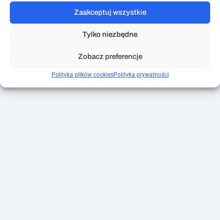
Oszczędność czasu – mniej papierologii, mniej pracy
Zaakceptuj wszystkie
administracyjnej
Wygoda dla kierowców i kadry – rozliczenia dostępne
Tylko niezbędne
online
Zobacz preferencje
Polityka plików cookies
Polityka prywatności