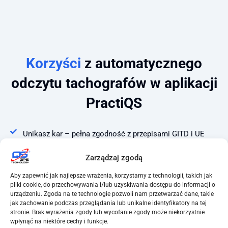
Korzyści
z automatycznego
odczytu tachografów w aplikacji
PractiQS
Unikasz kar – pełna zgodność z przepisami GITD i UE
Automatyzacja – koniec z ręcznym pobieraniem plików
Zarządzaj zgodą
DDD
Aby zapewnić jak najlepsze wrażenia, korzystamy z technologii, takich jak
Wszystko w jednym miejscu – pliki, raporty, ewidencja i
pliki cookie, do przechowywania i/lub uzyskiwania dostępu do informacji o
rozliczenia
urządzeniu. Zgoda na te technologie pozwoli nam przetwarzać dane, takie
jak zachowanie podczas przeglądania lub unikalne identyfikatory na tej
Przejrzyste raporty – gotowe do kontroli ITD, PIP i ZUS
stronie. Brak wyrażenia zgody lub wycofanie zgody może niekorzystnie
wpłynąć na niektóre cechy i funkcje.