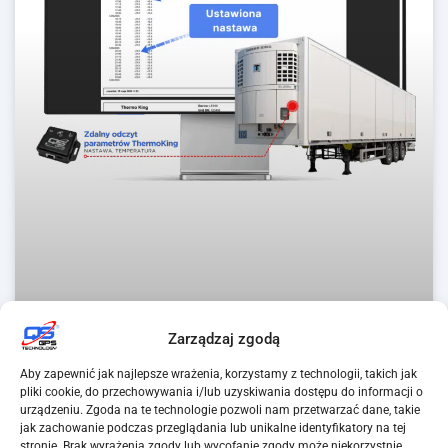
Zarządzaj zgodą
Aby zapewnić jak najlepsze wrażenia, korzystamy z technologii, takich jak
pliki cookie, do przechowywania i/lub uzyskiwania dostępu do informacji o
urządzeniu. Zgoda na te technologie pozwoli nam przetwarzać dane, takie
jak zachowanie podczas przeglądania lub unikalne identyfikatory na tej
Zdalny odczyt parametrów ThermoKing
stronie. Brak wyrażenia zgody lub wycofanie zgody może niekorzystnie