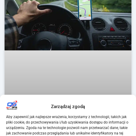
Zarządzaj zgodą
Aby zapewnić jak najlepsze wrażenia, korzystamy z technologii, takich jak
pliki cookie, do przechowywania i/lub uzyskiwania dostępu do informacji o
urządzeniu. Zgoda na te technologie pozwoli nam przetwarzać dane, takie
Czy monitoring GPS pomaga kontrolować
jak zachowanie podczas przeglądania lub unikalne identyfikatory na tej
spalanie paliwa?